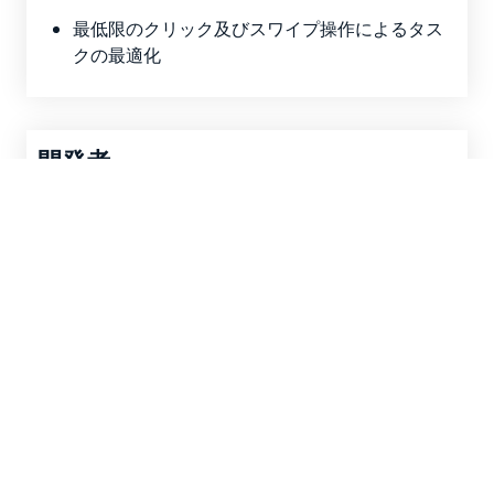
最低限のクリック及びスワイプ操作によるタス
クの最適化
開発者
関係者が全体のエコシステムを一目で理解でき
る環境の提供
ワークフロー上の判断を支援する例：「条件を
満たせば実行」等の判断
ウェブサイトなどのソリューション開発に、
PowerAppsを活用
ITアドミニストレーター
組織のためのセキュアなビジネスインテリジェ